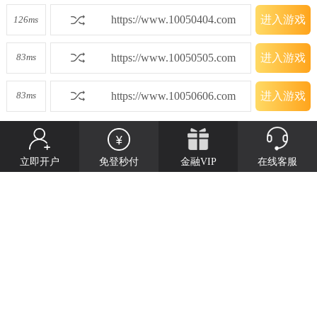
进入游戏
https://www.10050404.com
126ms
进入游戏
https://www.10050505.com
83ms
进入游戏
https://www.10050606.com
83ms
立即开户
免登秒付
金融VIP
在线客服